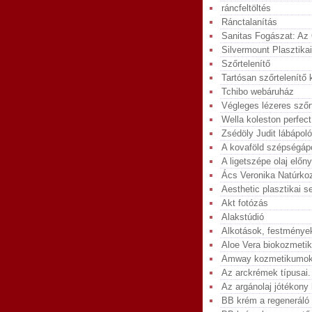
ráncfeltöltés
Ránctalanítás
Sanitas Fogászat: Az
Silvermount Plasztika
Szőrtelenítő
Tartósan szőrtelenítő 
Tchibo webáruház
Végleges lézeres szőr
Wella koleston perfect
Zsédöly Judit lábápol
A kovaföld szépségápo
A ligetszépe olaj előn
Ács Veronika Natúrko
Aesthetic plasztikai 
Akt fotózás
Alakstúdió
Alkotások, festménye
Aloe Vera biokozmeti
Amway kozmetikumok
Az arckrémek típusai.
Az argánolaj jótékony 
BB krém a regeneráló