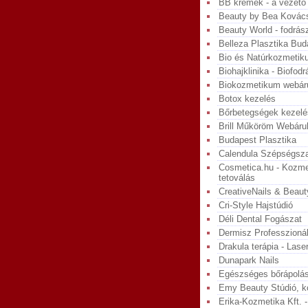
BB krémek - a vezető
Beauty by Bea Kovács 
Beauty World - fodrás
Belleza Plasztika Bud
Bio és Natúrkozmeti
Biohajklinika - Biofodr
Biokozmetikum webár
Botox kezelés
Bőrbetegségek kezelés
Brill Műköröm Webáru
Budapest Plasztika
Calendula Szépségsz
Cosmetica.hu - Kozmet
tetoválás
CreativeNails & Beau
Cri-Style Hajstúdió
Déli Dental Fogászat
Dermisz Professzioná
Drakula terápia - Lase
Dunapark Nails
Egészséges bőrápolá
Emy Beauty Stúdió, 
Erika-Kozmetika Kft. 