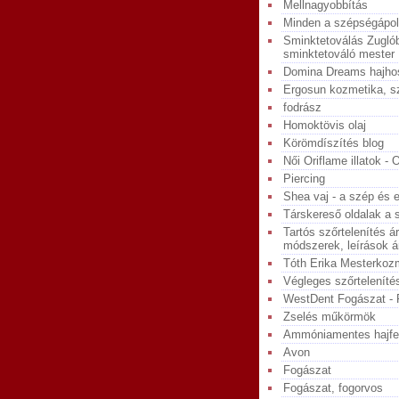
Mellnagyobbítás
Minden a szépségápol
Sminktetoválás Zugló
sminktetováló mester
Domina Dreams hajho
Ergosun kozmetika, s
fodrász
Homoktövis olaj
Körömdíszítés blog
Női Oriflame illatok -
Piercing
Shea vaj - a szép és 
Társkereső oldalak a 
Tartós szőrtelenítés á
módszerek, leírások á
Tóth Erika Mesterkoz
Végleges szőrteleníté
WestDent Fogászat - 
Zselés műkörmök
Ammóniamentes hajfe
Avon
Fogászat
Fogászat, fogorvos