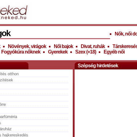
gok
Nők, női d
k
Növények, virágok
Női bajok
Divat, ruhák
Társkeresé
Fogyókúra nőknek
Gyerekek
Szex (+18)
Egyéb női
Szépség hirdetések
tés otthon
zítések
őrre
parfüméria
s
báruház
s hajkereskedés