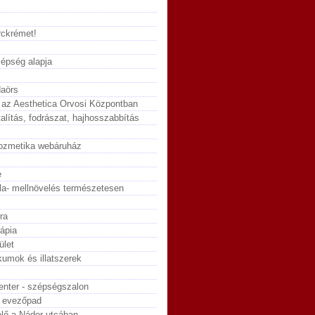
rckrémet!
épség alapja
aörs
 az Aesthetica Orvosi Központban
alítás, fodrászat, hajhosszabbítás
kozmetika webáruház
e
la- mellnövelés természetesen
ra
rápia
ület
umok és illatszerek
enter - szépségszalon
, evezőpad
lő a Nádor utcában