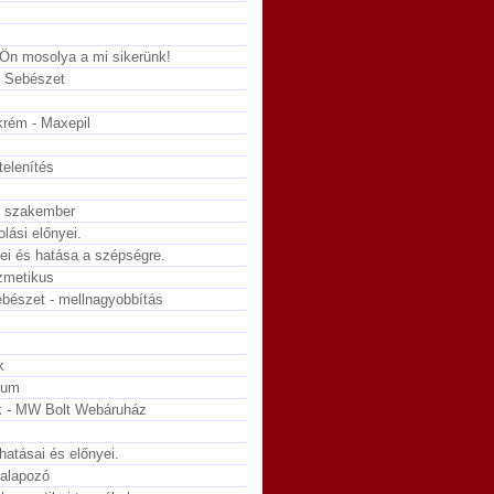
 Ön mosolya a mi sikerünk!
i Sebészet
krém - Maxepil
telenítés
ó szakember
lási előnyei.
yei és hatása a szépségre.
zmetikus
sebészet - mellnagyobbítás
k
kum
 - MW Bolt Webáruház
hatásai és előnyei.
 alapozó