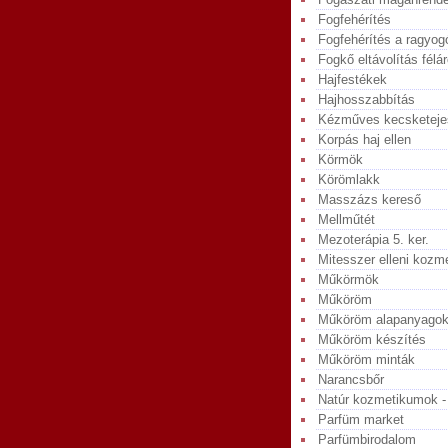
Fogfehérítés
Fogfehérítés a ragyog
Fogkő eltávolítás félá
Hajfestékek
Hajhosszabbítás
Kézműves kecsketeje
Korpás haj ellen
Körmök
Körömlakk
Masszázs kereső
Mellműtét
Mezoterápia 5. ker.
Mitesszer elleni koz
Műkörmök
Műköröm
Műköröm alapanyagok 
Műköröm készítés
Műköröm minták
Narancsbőr
Natúr kozmetikumok -
Parfüm market
Parfümbirodalom