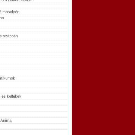
ó mosolyért
ron
s szappan
metikumok
és kellékek
 Anima