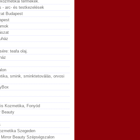
 kozmetikai termékek.
- arc- és testkezelések
zat Budapest
apest
kumok
ászat
uház
ére: teafa olaj.
ház
alon
ika, smink, sminktetoválás, orvosi
tyBox
lis Kozmetika, Fonyód
r Beauty
s
kozmetika Szegeden
- Mirror Beauty Szépségszalon