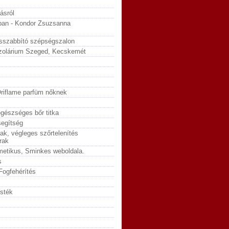
ásról
ban - Kondor Zsuzsanna
sszabbító szépségszalon
zolárium Szeged, Kecskemét
 Oriflame parfüm nőknek
egészséges bőr titka
segítség
rak, végleges szőrtelenítés
rak
metikus, Sminkes weboldala.
s
Fogfehérítés
sték