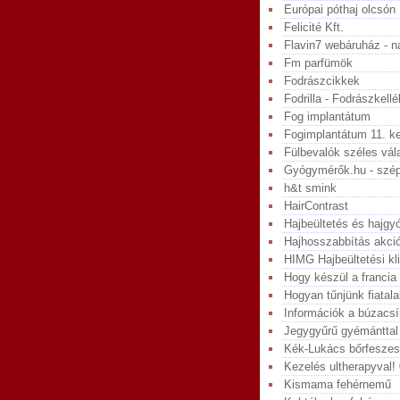
Európai póthaj olcsón
Felicité Kft.
Flavin7 webáruház - 
Fm parfümök
Fodrászcikkek
Fodrilla - Fodrászkel
Fog implantátum
Fogimplantátum 11. ke
Fülbevalók széles vá
Gyógymérők.hu - szép
h&t smink
HairContrast
Hajbeültetés és hajg
Hajhosszabbítás akci
HIMG Hajbeültetési kl
Hogy készül a francia
Hogyan tűnjünk fiatal
Információk a búzacsír
Jegygyűrű gyémánttal
Kék-Lukács bőrfeszes
Kezelés ultherapyval! 
Kismama fehérnemű