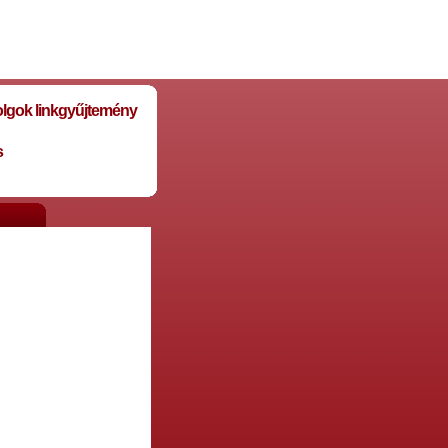
olgok linkgyűjtemény
s