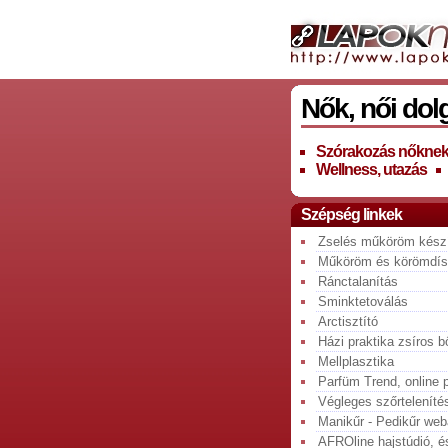
Nők, női dol
Szórakozás nőkne
Wellness, utazás
Szépség linkek
Zselés műköröm készí
Műköröm és körömdís
Ránctalanítás
Sminktetoválás
Arctisztító
Házi praktika zsíros b
Mellplasztika
Parfüm Trend, online 
Végleges szőrteleníté
Manikűr - Pedikűr we
AFROline hajstúdió, é