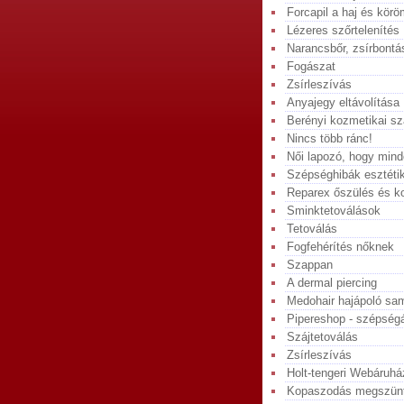
Forcapil a haj és körö
Lézeres szőrtelenítés
Narancsbőr, zsírbontá
Fogászat
Zsírleszívás
Anyajegy eltávolítása
Berényi kozmetikai s
Nincs több ránc!
Női lapozó, hogy minde
Szépséghibák esztétik
Reparex őszülés és ko
Sminktetoválások
Tetoválás
Fogfehérítés nőknek
Szappan
A dermal piercing
Medohair hajápoló sa
Pipereshop - szépség
Szájtetoválás
Zsírleszívás
Holt-tengeri Webáruhá
Kopaszodás megszün