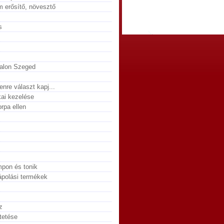
m erősítő, növesztő
s
zalon Szeged
nre választ kapj...
ai kezelése
rpa ellen
mpon és tonik
ápolási termékek
z
tetése