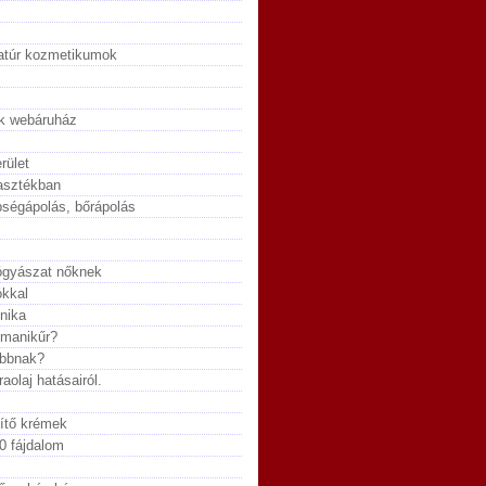
natúr kozmetikumok
lék webáruház
rület
lasztékban
ségápolás, bőrápolás
yógyászat nőknek
ókkal
inika
 manikűr?
abbnak?
aolaj hatásairól.
ítő krémek
0 fájdalom